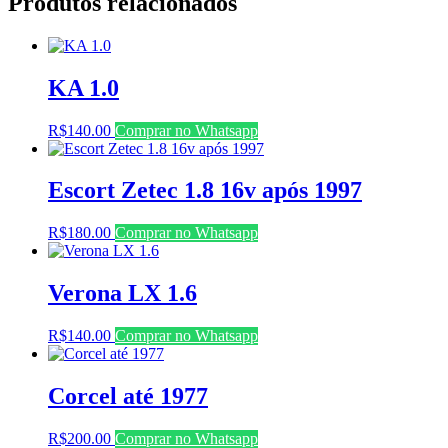
Produtos relacionados
KA 1.0
R$
140.00
Comprar no Whatsapp
Escort Zetec 1.8 16v após 1997
R$
180.00
Comprar no Whatsapp
Verona LX 1.6
R$
140.00
Comprar no Whatsapp
Corcel até 1977
R$
200.00
Comprar no Whatsapp