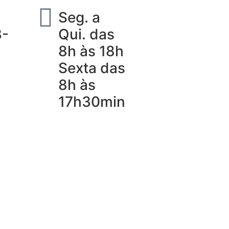
Seg. a
3-
Qui. das
8h às 18h
Sexta das
8h às
17h30min