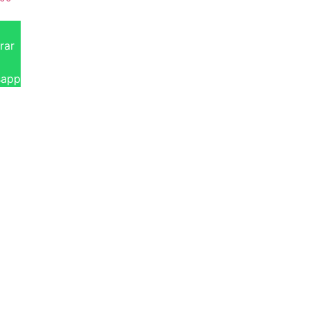
rar
sapp