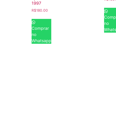
1997
R$
180.00
Comp
no
Comprar
What
no
Whatsapp