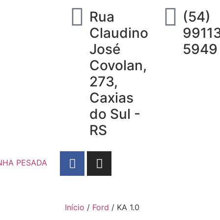
Rua
(54)
Claudino
9911
José
5949
Covolan,
273,
Caxias
do Sul -
RS
NHA PESADA
Início
/
Ford
/ KA 1.0