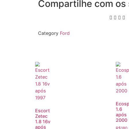
Compartilhe com os 
Category
Ford
Ecosp
1.6
Escort
após
Zetec
2000
1.8 16v
após
R$
180