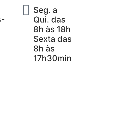
Seg. a
3-
Qui. das
8h às 18h
Sexta das
8h às
17h30min