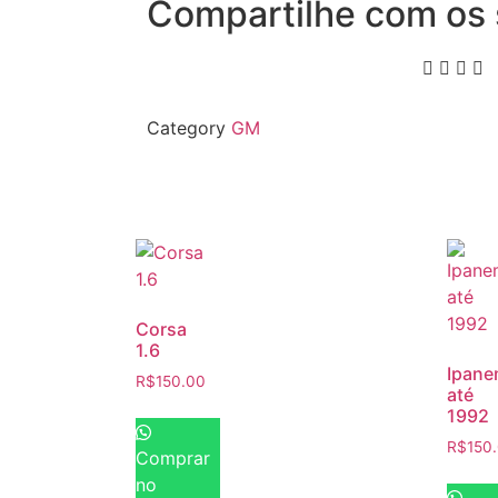
Compartilhe com os 
Category
GM
Corsa
1.6
Ipan
R$
150.00
até
1992
R$
150
Comprar
no