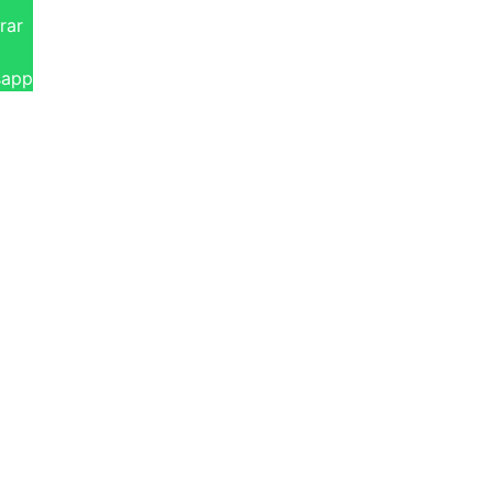
rar
sapp