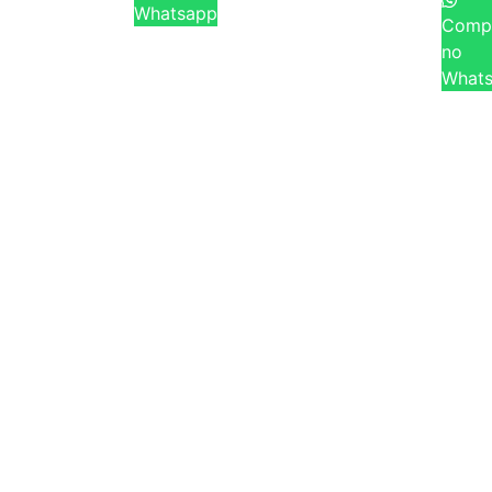
Whatsapp
Comp
no
What