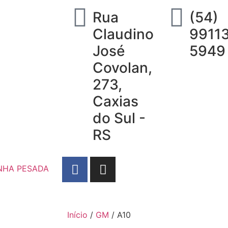
Rua
(54)
Claudino
9911
José
5949
Covolan,
273,
Caxias
do Sul -
RS
NHA PESADA
Início
/
GM
/ A10