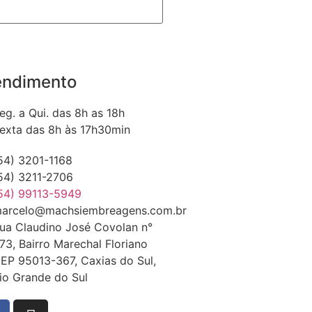
endimento
eg. a Qui. das 8h as 18h
exta das 8h às 17h30min
54) 3201-1168
54) 3211-2706
54) 99113-5949
arcelo@machsiembreagens.com.br
ua Claudino José Covolan n°
73, Bairro Marechal Floriano
EP 95013-367, Caxias do Sul,
io Grande do Sul