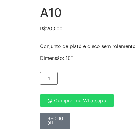
A10
R$
200.00
Conjunto de platô e disco sem rolamento
Dimensão: 10″
Comprar no Whatsapp
R$
0.00
0