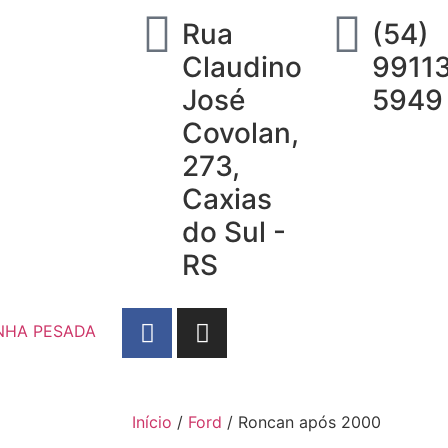
Rua
(54)
Claudino
9911
José
5949
Covolan,
273,
Caxias
do Sul -
RS
NHA PESADA
Início
/
Ford
/ Roncan após 2000