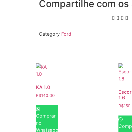
Compartilhe com os 
Category
Ford
KA 1.0
Escor
R$
140.00
1.6
R$
150
Comprar
no
Comp
Whatsapp