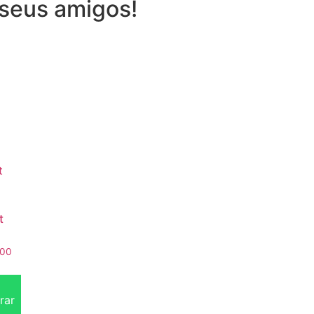
seus amigos!
t
.00
rar