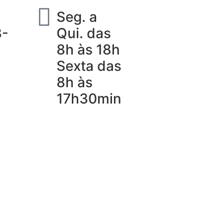
Seg. a
3-
Qui. das
8h às 18h
Sexta das
8h às
17h30min