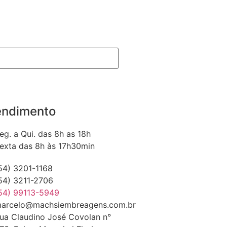
endimento
eg. a Qui. das 8h as 18h
exta das 8h às 17h30min
54) 3201-1168
54) 3211-2706
54) 99113-5949
arcelo@machsiembreagens.com.br
ua Claudino José Covolan n°