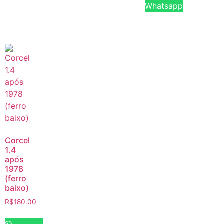
Whatsapp
Corcel
1.4
após
1978
(ferro
baixo)
R$
180.00