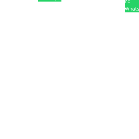
no
What