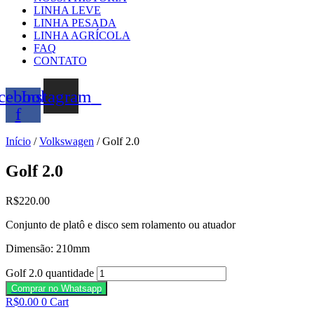
LINHA LEVE
LINHA PESADA
LINHA AGRÍCOLA
FAQ
CONTATO
cebook-
Instagram
f
Início
/
Volkswagen
/ Golf 2.0
Golf 2.0
R$
220.00
Conjunto de platô e disco sem rolamento ou atuador
Dimensão: 210mm
Golf 2.0 quantidade
Comprar no Whatsapp
R$
0.00
0
Cart