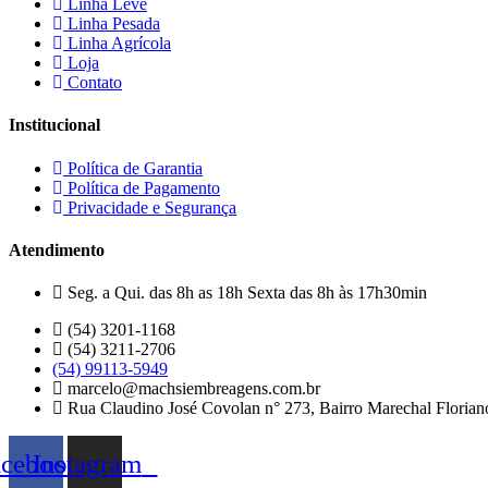
Linha Leve
Linha Pesada
Linha Agrícola
Loja
Contato
Institucional
Política de Garantia
Política de Pagamento
Privacidade e Segurança
Atendimento
Seg. a Qui. das 8h as 18h Sexta das 8h às 17h30min
(54) 3201-1168
(54) 3211-2706
(54) 99113-5949
marcelo@machsiembreagens.com.br
Rua Claudino José Covolan n° 273, Bairro Marechal Floria
acebook
Instagram