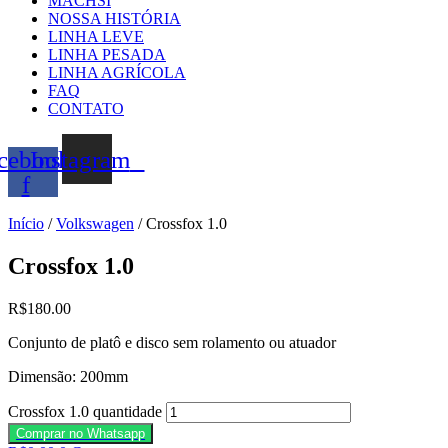
MACHSI
NOSSA HISTÓRIA
LINHA LEVE
LINHA PESADA
LINHA AGRÍCOLA
FAQ
CONTATO
cebook-
Instagram
f
Início
/
Volkswagen
/ Crossfox 1.0
Crossfox 1.0
R$
180.00
Conjunto de platô e disco sem rolamento ou atuador
Dimensão: 200mm
Crossfox 1.0 quantidade
Comprar no Whatsapp